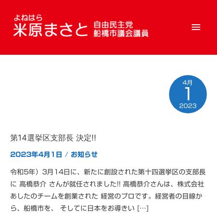
メ
イ
ン
4月
メ
1
ニ
2023
ュ
第14選挙区支部長 決定!!
ー
2023年4月1日
/
お知らせ
令和5年）3月14日に、新たに創設された第十四選挙区の支部長
に 高橋恭介 さんが就任されました!! 高橋恭介さんは、株式会社
あしたのチームを創業された 経営のプロです。経営者の目線か
ら、船橋市を、 そしてに日本をお導きい […]